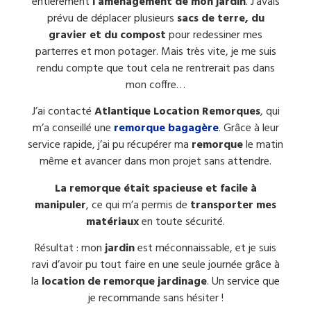
entièrement
l’aménagement de mon jardin
. J’avais
prévu de déplacer plusieurs
sacs de terre, du
gravier et du compost
pour redessiner mes
parterres et mon potager. Mais très vite, je me suis
rendu compte que tout cela ne rentrerait pas dans
mon coffre…
J’ai contacté
Atlantique Location Remorques
, qui
m’a conseillé une
remorque bagagère
. Grâce à leur
service rapide, j’ai pu récupérer ma
remorque
le matin
même et avancer dans mon projet sans attendre.
La remorque était spacieuse et facile à
manipuler
, ce qui m’a permis de
transporter mes
matériaux
en toute sécurité.
Résultat : mon
jardin
est méconnaissable, et je suis
ravi d’avoir pu tout faire en une seule journée grâce à
la
location de remorque jardinage
. Un service que
je recommande sans hésiter !