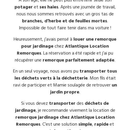
À son âge, elle ne peut plus entretenir seule son
potager
et
ses haies
. Après une journée de travail,
nous nous sommes retrouvés avec un gros tas de
branches, d’herbe et de feuilles mortes
.
Impossible de tout faire tenir dans ma voiture !
Heureusement, j’avais pensé à
louer une remorque
pour jardinage
chez
Atlantique Location
Remorques
. La réservation a été rapide et j’ai pu
récupérer une
remorque parfaitement adaptée
.
En un seul voyage, nous avons pu
transporter tous
les déchets verts à la déchetterie
. Mon fils était
ravi de participer et Mamie soulagée de retrouver
un
jardin propre
.
Si vous devez
transporter
des
déchets de
jardinage
, je recommande vivement la location de
remorque jardinage chez Atlantique Location
Remorques
. C’est une solution
simple
,
rapide
et